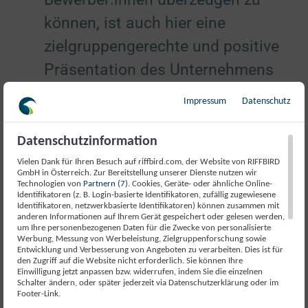
können, ist auch hier eine
zielgruppengerechte und positive
Präsentation des Unternehmens
nützlich und das muss auch in den
Impressum
Datenschutz
weit genutzen sozialen
Netzwerken wie Facebook,
Datenschutzinformation
Instagram und ggf. TikTok
Vielen Dank für Ihren Besuch auf riffbird.com, der Website von RIFFBIRD
GmbH in Österreich. Zur Bereitstellung unserer Dienste nutzen wir
stattfinden!
Technologien von
Partnern (7)
. Cookies, Geräte- oder ähnliche Online-
Identifikatoren (z. B. Login-basierte Identifikatoren, zufällig zugewiesene
Identifikatoren, netzwerkbasierte Identifikatoren) können zusammen mit
anderen Informationen auf Ihrem Gerät gespeichert oder gelesen werden,
Passiver Ansatz
: Das passive
um Ihre personenbezogenen Daten für die Zwecke von personalisierte
Werbung, Messung von Werbeleistung, Zielgruppenforschung sowie
Recruiting setzt auf klassische
Entwicklung und Verbesserung von Angeboten zu verarbeiten. Dies ist für
den Zugriff auf die Website nicht erforderlich. Sie können Ihre
Stellenanzeigen, die z. B. in
Einwilligung jetzt anpassen bzw. widerrufen, indem Sie die einzelnen
Schalter ändern, oder später jederzeit via Datenschutzerklärung oder im
Jobbörsen veröffentlicht werden,
Footer-Link.