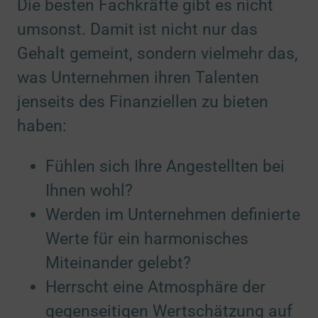
Die besten Fachkräfte gibt es nicht
Hotjar
(via Google TagManager)
zu Hotjar
(via Goog
Details
Hotjar Limited, Malta
Switch zum 
umsonst. Damit ist nicht nur das
Gehalt gemeint, sondern vielmehr das,
Targeting / Profiling / Werbung
(nicht IAB)
(4)
was Unternehmen ihren Talenten
Switch zum E
Personalisierte Werbung außerhalb unserer Website
jenseits des Finanziellen zu bieten
Meta Pixel
(via Google TagManager)
zu Meta Pixel
(via
Details
Meta Platforms Ireland Ltd., Irland
Switch zum 
haben:
Google GTag
(via Google TagManager)
zu Google GTag
(
Details
Google Ireland Limited, Irland
Switch zum 
Fühlen sich Ihre Angestellten bei
TikTok Pixel
(via Google TagManager)
zu TikTok Pixel
(vi
Details
TikTok Technology Limited, Irland
Ihnen wohl?
Switch zum E
Leadinfo Lead-Profiling
(via Google TagManager)
Werden im Unternehmen definierte
zu Leadinfo Lead-
Details
Leadinfo B.V., Niederlande
Switch zum E
Werte für ein harmonisches
Miteinander gelebt?
Herrscht eine Atmosphäre der
gegenseitigen Wertschätzung auf