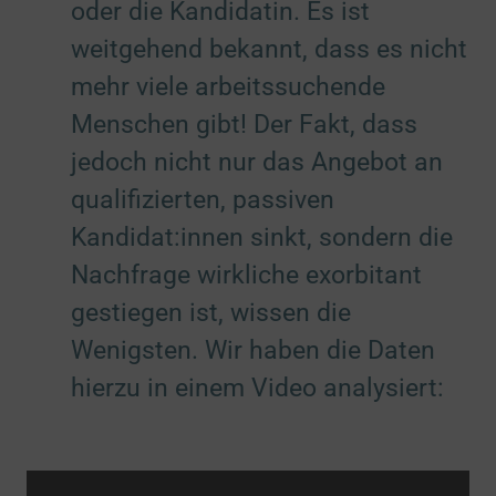
oder die Kandidatin. Es ist
- mit berechtigtem Interesse
1 Partner
Switch zum 
weitgehend bekannt, dass es nicht
zu Analyse von Zi
Analyse von Zielgruppen durch Statistiken oder
Details
mehr viele arbeitssuchende
Kombinationen von Daten aus verschiedenen
Switch zum E
Quellen
Menschen gibt! Der Fakt, dass
1 Partner
- mit berechtigtem Interesse
jedoch nicht nur das Angebot an
Switch zum E
1 Partner
qualifizierten, passiven
zu Entwicklung u
Entwicklung und Verbesserung der Angebote
Details
1 Partner
Kandidat:innen sinkt, sondern die
Switch zum 
- mit berechtigtem Interesse
Nachfrage wirkliche exorbitant
1 Partner
Switch zum 
gestiegen ist, wissen die
Spezielle Zwecke
(3)
Wenigsten. Wir haben die Daten
zu Gewähr
Gewährleistung der Sicherheit, Verhinderung und
Details
hierzu in einem Video analysiert:
Aufdeckung von Betrug und Fehlerbehebung
2 Partner
zu Bereits
Bereitstellung und Anzeige von Werbung und Inhalten
Details
2 Partner