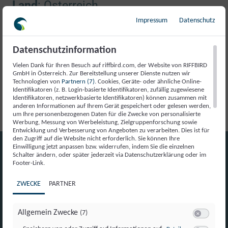
Land
: Österreich
Impressum
Datenschutz
Registrierungsnummer
: FN 501601 z
Registrierungsbehörde
: Landesgericht
Datenschutzinformation
Vielen Dank für Ihren Besuch auf riffbird.com, der Website von RIFFBIRD
Klagenfurt
GmbH in Österreich. Zur Bereitstellung unserer Dienste nutzen wir
Technologien von
Partnern (7)
. Cookies, Geräte- oder ähnliche Online-
Umsatzsteuernummer
: ATU73798189
Identifikatoren (z. B. Login-basierte Identifikatoren, zufällig zugewiesene
Identifikatoren, netzwerkbasierte Identifikatoren) können zusammen mit
anderen Informationen auf Ihrem Gerät gespeichert oder gelesen werden,
um Ihre personenbezogenen Daten für die Zwecke von personalisierte
Werbung, Messung von Werbeleistung, Zielgruppenforschung sowie
Entwicklung und Verbesserung von Angeboten zu verarbeiten. Dies ist für
den Zugriff auf die Website nicht erforderlich. Sie können Ihre
Einwilligung jetzt anpassen bzw. widerrufen, indem Sie die einzelnen
Schalter ändern, oder später jederzeit via Datenschutzerklärung oder im
Footer-Link.
ZWECKE
PARTNER
Allgemein Zwecke
(7)
Switch zum 
zu Speichern von 