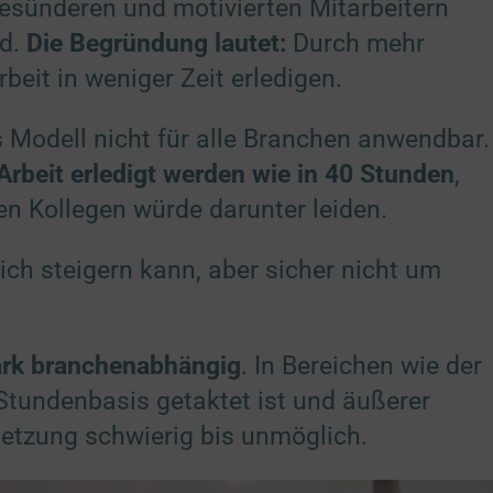
 gesünderen und motivierten Mitarbeitern
es
(3)
nd.
Die Begründung lautet:
Durch mehr
chung und Kombination von Daten aus unterschiedlichen Quellen
er
eit in weniger Zeit erledigen.
üpfung verschiedener Endgeräte
er
 Modell nicht für alle Branchen anwendbar.
fikation von Endgeräten anhand automatisch übermittelter Informationen
er
Arbeit erledigt werden wie in 40 Stunden
,
en Kollegen würde darunter leiden.
 / Statistik
(nicht IAB)
(2)
Auswertung zur Fehlerbehebung und Weiterentwicklung
 sich steigern kann, aber sicher nicht um
 Analytics
(via Google TagManager)
z
Details
Ireland Limited, Irland
r
(via Google TagManager)
z
ark branchenabhängig
. In Bereichen wie der
Details
Limited, Malta
 Stundenbasis getaktet ist und äußerer
setzung schwierig bis unmöglich.
ing / Profiling / Werbung
(nicht IAB)
(4)
isierte Werbung außerhalb unserer Website