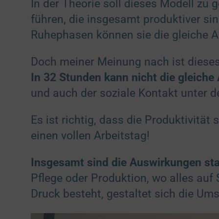
In der Theorie soll dieses Modell zu
Featur
führen, die insgesamt produktiver si
Abglei
2 Partn
Ruhephasen können sie die gleiche Arb
Verkn
1 Partn
Doch meiner Meinung nach ist dieses
Identi
1 Partn
In 32 Stunden kann nicht die gleiche 
und auch der soziale Kontakt unter d
Analyse
Anonyme 
Es ist richtig, dass die Produktivität
Google
einen vollen Arbeitstag!
Google 
Hotja
Insgesamt sind die Auswirkungen st
Hotjar 
Pflege oder Produktion, wo alles auf
Druck besteht, gestaltet sich die Um
Target
Personal