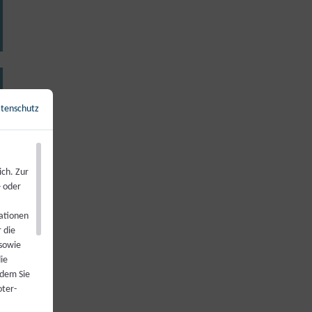
tenschutz
←
Zurück zur Übersicht
ich. Zur
- oder
ationen
 die
sowie
ie
ndem Sie
oter-