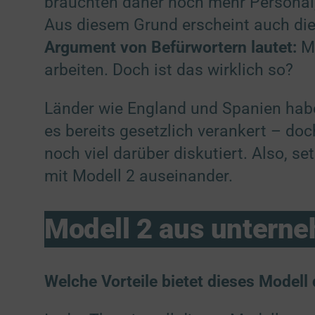
bräuchten daher noch mehr Personal,
versc
Aus diesem Grund erscheint auch dies
1 Partn
- m
Argument von Befürwortern lautet:
Mi
1 Pa
arbeiten. Doch ist das wirklich so?
Entwi
1 Partn
Länder wie England und Spanien haben
- m
1 Pa
es bereits gesetzlich verankert – do
noch viel darüber diskutiert. Also, s
Spezie
mit Modell 2 auseinander.
Gewähr
Fehle
2 Partn
Modell 2 aus unterne
Bereit
2 Partn
Ihre E
1 Partn
Welche Vorteile bietet dieses Model