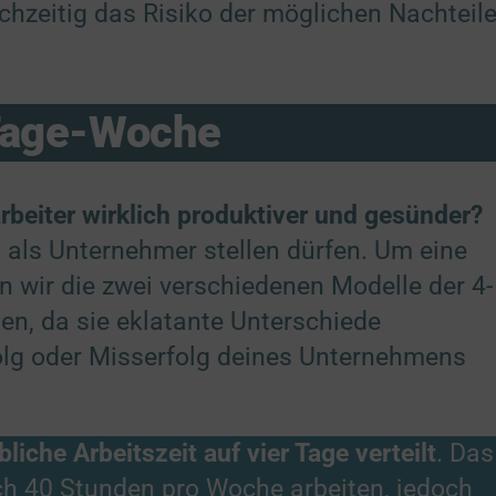
chzeitig das Risiko der möglichen Nachteil
-Tage-Woche
beiter wirklich produktiver und gesünder?
ns als Unternehmer stellen dürfen. Um eine
n wir die zwei verschiedenen Modelle der 4-
n, da sie eklatante Unterschiede
folg oder Misserfolg deines Unternehmens
bliche Arbeitszeit auf vier Tage verteilt
. Das
ch 40 Stunden pro Woche arbeiten, jedoch