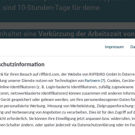
s sind 10-Stunden-Tage für deine
nhaltet eine
Verkürzung der Arbeitszeit von
ss deine Mitarbeiter pro Woche einen
Impressum
Da
g:
Bei gleichbleibender Bezahlung!
chutzinformation
e wirklich sinnvoll sind und wie sie sich in
nk für Ihren Besuch auf riffbird.com, der Website von RIFFBIRD GmbH in Österre
wirken. Dazu habe ich eine interessante
llung unserer Dienste nutzen wir Technologien von
Partnern (7)
. Cookies, Geräte
nline-Identifikatoren (z. B. Login-basierte Identifikatoren, zufällig zugewiesene
atoren, netzwerkbasierte Identifikatoren) können zusammen mit anderen Inform
 Gerät gespeichert oder gelesen werden, um Ihre personenbezogenen Daten für
 in seinem Unternehmen implementiert, und
n personalisierte Werbung, Messung von Werbeleistung, Zielgruppenforschung 
ng und Verbesserung von Angeboten zu verarbeiten. Dies ist für den Zugriff auf d
egangen
. Die Mitarbeiter waren nicht
cht erforderlich. Sie können Ihre Einwilligung jetzt anpassen bzw. widerrufen, i
bends noch Zeit mit ihren Familien
lnen Schalter ändern, oder später jederzeit via Datenschutzerklärung oder im Fo
en-Tag erschwert wurde und zu großem