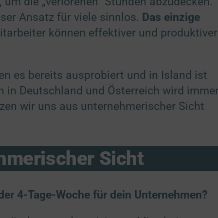
 um die „verlorenen“ Stunden abzudecken.
Details
hiedenen Quellen
er Ansatz für viele sinnlos.
Das einzige
er
it berechtigtem Interesse
tarbeiter können effektiver und produktiver
rtner
z
cklung und Verbesserung der Angebote
Details
er
 es bereits ausprobiert und in Island ist
it berechtigtem Interesse
rtner
ch in Deutschland und Österreich wird imme
etzen wir uns aus unternehmerischer Sicht
lle Zwecke
(3)
leistung der Sicherheit, Verhinderung und Aufdeckung von Betrug und
rbehebung
er
hmerischer Sicht
stellung und Anzeige von Werbung und Inhalten
er
ntscheidungen zum Datenschutz speichern und übermitteln
er
l der 4-Tage-Woche für dein Unternehmen?