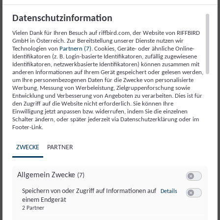
erzielt haben.
Datenschutzinformation
Vielen Dank für Ihren Besuch auf riffbird.com, der Website von RIFFBIRD
GmbH in Österreich. Zur Bereitstellung unserer Dienste nutzen wir
Artikel lesen
Technologien von
Partnern (7)
. Cookies, Geräte- oder ähnliche Online-
Identifikatoren (z. B. Login-basierte Identifikatoren, zufällig zugewiesene
Identifikatoren, netzwerkbasierte Identifikatoren) können zusammen mit
anderen Informationen auf Ihrem Gerät gespeichert oder gelesen werden,
um Ihre personenbezogenen Daten für die Zwecke von personalisierte
Werbung, Messung von Werbeleistung, Zielgruppenforschung sowie
Entwicklung und Verbesserung von Angeboten zu verarbeiten. Dies ist für
den Zugriff auf die Website nicht erforderlich. Sie können Ihre
Einwilligung jetzt anpassen bzw. widerrufen, indem Sie die einzelnen
Schalter ändern, oder später jederzeit via Datenschutzerklärung oder im
Footer-Link.
ZWECKE
PARTNER
Allgemein Zwecke
(7)
Switch zum 
zu Speichern von 
Speichern von oder Zugriff auf Informationen auf
Details
einem Endgerät
Switch zum E
Recruitee im Test: Alle
2 Partner