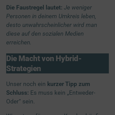
Leadinfo Lead-Profiling
(via Google TagManager)
zu Leadinfo Lead-
Details
Die Faustregel lautet:
Je weniger
Leadinfo B.V., Niederlande
Switch zum E
Personen in deinem Umkreis leben,
desto unwahrscheinlicher wird man
diese auf den sozialen Medien
erreichen.
Die Macht von Hybrid-
Strategien
Unser noch ein
kurzer Tipp zum
Schluss:
Es muss kein „Entweder-
Oder“ sein.