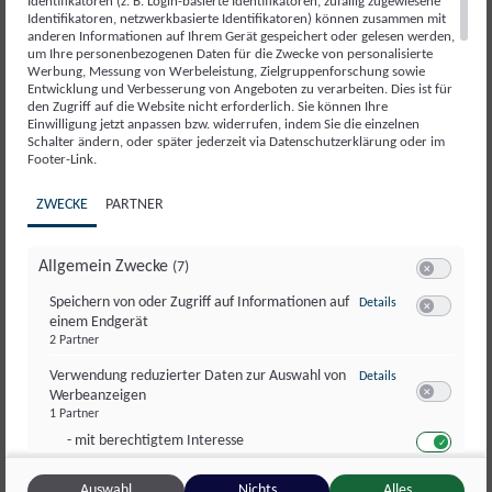
Identifikatoren (z. B. Login-basierte Identifikatoren, zufällig zugewiesene
Identifikatoren, netzwerkbasierte Identifikatoren) können zusammen mit
anderen Informationen auf Ihrem Gerät gespeichert oder gelesen werden,
Du suchst einen Projektmanager im
um Ihre personenbezogenen Daten für die Zwecke von personalisierte
Werbung, Messung von Werbeleistung, Zielgruppenforschung sowie
Consulting, der bereits ein Team
Entwicklung und Verbesserung von Angeboten zu verarbeiten. Dies ist für
den Zugriff auf die Website nicht erforderlich. Sie können Ihre
führen kann? Hier wird es schon
Einwilligung jetzt anpassen bzw. widerrufen, indem Sie die einzelnen
Schalter ändern, oder später jederzeit via Datenschutzerklärung oder im
schwieriger, selbst in einem
Footer-Link.
Ballungsgebiet wie Hamburg.
ZWECKE
PARTNER
Merke dir:
Je mehr Qualifikationen du
Allgemein Zwecke
(7)
Switch zum 
benötigst, desto geringer ist deine
zu Speichern von 
Speichern von oder Zugriff auf Informationen auf
Details
einem Endgerät
Switch zum E
Auswahl. Und je geringer deine
2 Partner
Auswahl, desto schwieriger wird die
zu Verwendung re
Verwendung reduzierter Daten zur Auswahl von
Details
Werbeanzeigen
Mitarbeitergewinnung mittels Social
Switch zum 
1 Partner
Recruiting.
- mit berechtigtem Interesse
1 Partner
Switch zum 
Auswahl
Nichts
Alles
zu Erstellung von 