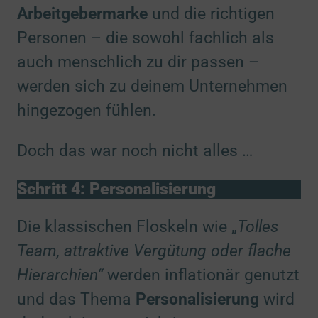
Aufdeckung von Betrug und Fehlerbehebung
Arbeitgebermarke
und die richtigen
2 Partner
Personen – die sowohl fachlich als
zu Bereits
Bereitstellung und Anzeige von Werbung und Inhalten
Details
2 Partner
auch menschlich zu dir passen –
zu Ihre En
Ihre Entscheidungen zum Datenschutz speichern und
Details
werden sich zu deinem Unternehmen
übermitteln
1 Partner
hingezogen fühlen.
Doch das war noch nicht alles …
Features
(3)
zu Abgleic
Abgleichung und Kombination von Daten aus
Details
unterschiedlichen Quellen
Schritt 4: Personalisierung
2 Partner
zu Verknü
Verknüpfung verschiedener Endgeräte
Details
Die klassischen Floskeln wie „
Tolles
1 Partner
Team, attraktive Vergütung oder flache
zu Identif
Identifikation von Endgeräten anhand automatisch
Details
übermittelter Informationen
Hierarchien“
werden inflationär genutzt
1 Partner
und das Thema
Personalisierung
wird