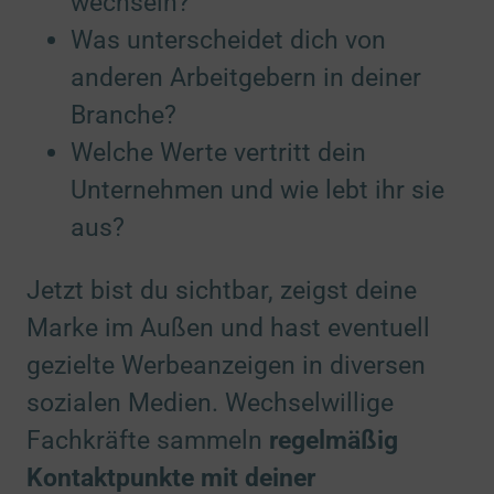
wechseln?
zu Verwendung von
Verwendung von Profilen zur Auswahl
Details
personalisierter Werbung
Switch zum 
Was unterscheidet dich von
2 Partner
anderen Arbeitgebern in deiner
zu Messung der W
Messung der Werbeleistung
Details
1 Partner
Branche?
Switch zum 
- mit berechtigtem Interesse
Welche Werte vertritt dein
1 Partner
Switch zum 
zu Analyse von Zi
Analyse von Zielgruppen durch Statistiken oder
Details
Unternehmen und wie lebt ihr sie
Kombinationen von Daten aus verschiedenen
Switch zum E
Quellen
aus?
1 Partner
- mit berechtigtem Interesse
Switch zum E
Jetzt bist du sichtbar, zeigst deine
1 Partner
zu Entwicklung u
Entwicklung und Verbesserung der Angebote
Marke im Außen und hast eventuell
Details
1 Partner
Switch zum 
gezielte Werbeanzeigen in diversen
- mit berechtigtem Interesse
1 Partner
Switch zum 
sozialen Medien. Wechselwillige
Fachkräfte sammeln
regelmäßig
Spezielle Zwecke
(3)
Kontaktpunkte mit deiner
zu Gewähr
Gewährleistung der Sicherheit, Verhinderung und
Details