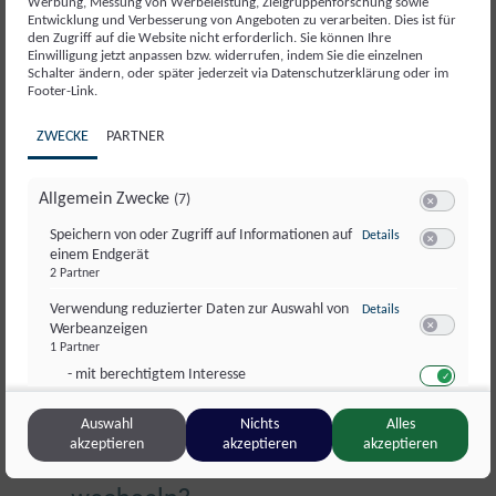
Werbung, Messung von Werbeleistung, Zielgruppenforschung sowie
Entwicklung und Verbesserung von Angeboten zu verarbeiten. Dies ist für
Lösung. Es reicht nicht mehr aus, neue
den Zugriff auf die Website nicht erforderlich. Sie können Ihre
Einwilligung jetzt anpassen bzw. widerrufen, indem Sie die einzelnen
Menschen über offene stellen zu
Schalter ändern, oder später jederzeit via Datenschutzerklärung oder im
Footer-Link.
informierten –
du musst nicht nur
ZWECKE
PARTNER
sichtbar, sondern auch attraktiv sein.
Allgemein Zwecke
(7)
Das wichtigste Kernelement, um
Switch zum 
zu Speichern von 
Speichern von oder Zugriff auf Informationen auf
Details
Anziehung aufzubauen, ist deine
einem Endgerät
Switch zum E
2 Partner
Arbeitgebermarke
. Wenn du die richtig
zu Verwendung re
Verwendung reduzierter Daten zur Auswahl von
Details
guten Talente für dich gewinnen willst,
Werbeanzeigen
Switch zum 
1 Partner
muss sofort klar werden:
- mit berechtigtem Interesse
1 Partner
Switch zum 
Warum sollen diese Personen
Auswahl
Nichts
Alles
zu Erstellung von 
Erstellung von Profilen für personalisierte
Details
akzeptieren
akzeptieren
akzeptieren
Werbung
Switch zum E
denn ausgerechnet zu dir
2 Partner